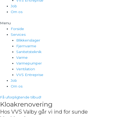
VVS Entreprise
Job
Om os
Menu
Forside
Services
Blikkenslager
Fjernvarme
Sanitetsteknik
Varme
Varmepumper
Ventilation
VVS Entreprise
Job
Om os
Få uforpligtende tilbud!
Kloakrenovering
Hos VVS Valby går vi ind for sunde