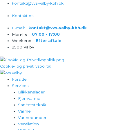
Gå
kontakt@vvs-valby-kbh.dk
til
Kontakt os
indholdet
E-mail:‎‎‏‏‎ ‎‏‏‎ ‎‏‏‎ ‎
kontakt@vvs-valby-kbh.dk
Man-fre:‎‎‏‏‎ ‎‏‏‎ ‎‏‏‎ ‎
07:00 - 17:00
Weekend:‎‎‏‏‎ ‎‏‏‎ ‎‏‏‎ ‎
Efter aftale
2500 Valby
Cookie- og privatlivspolitik
Forside
Services
Blikkenslager
Fjernvarme
Sanitetsteknik
Varme
Varmepumper
Ventilation