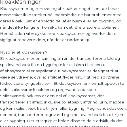
kloakløsninger
Kloaksystemer og renovering af kloak er noget, som de fleste
mennesker ikke tænker på, medmindre de har problemer med
deres kloak. Det er en vigtig del af et hjem eller en bygning, og
når det ikke fungerer korrekt, kan det føre til store problemer.
Her på siden vil vi dykke ned kloaksystemer og hvorfor det er
vigtigt at renovere dem, når det er nødvendigt.
Hvad er et kloaksystem?
Et kloaksystem er en samling af rør, der transporterer affald og
spildevand væk fra en bygning eller et hjem til et centralt
afløbssystem eller septiktank. Kloaksystemer er designet til at
være selvdrevne, dvs. at affaldet flyder naturligt ned ad rørene,
takket være tyngdekraften. Et kloaksystem er normalt opdelt i to
dele: spildevandskloakken og regnvandskloakken.
Spildevandskloakken er den del af kloaksystemet, der
transporterer alt affald, inklusive toiletpapir, afføring, urin, madolie
og kemikalier, væk fra dit hjem eller bygning. Regnvandskloakken,
derimod, transporterer regnvand og smeltevand væk fra dit hjem
eller bygning. Det er vigtigt at holde disse to dele adskilt, da det