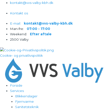
Gå
kontakt@vvs-valby-kbh.dk
til
Kontakt os
indholdet
E-mail:‎‎‏‏‎ ‎‏‏‎ ‎‏‏‎ ‎
kontakt@vvs-valby-kbh.dk
Man-fre:‎‎‏‏‎ ‎‏‏‎ ‎‏‏‎ ‎
07:00 - 17:00
Weekend:‎‎‏‏‎ ‎‏‏‎ ‎‏‏‎ ‎
Efter aftale
2500 Valby
Cookie- og privatlivspolitik
Forside
Services
Blikkenslager
Fjernvarme
Sanitetsteknik