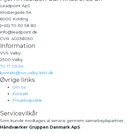
Leadpoint ApS
Klostergade 9A
6000 Kolding
(+45) 70 30 58 80
info@leadpoint.dk
CVR. 40238050
Information
VVS Valby
2500 Valby
70 17 03 94
kontakt@vvs-valby-kbh.dk
Øvrige links
Om os
Kontakt
Privatlivspolitik
Servicevilkår
Som kunde modtages al service gennem samarbejdspartner,
Håndværker Gruppen Danmark ApS
.