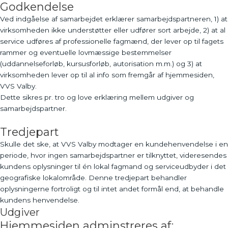
Godkendelse
Ved indgåelse af samarbejdet erklærer samarbejdspartneren, 1) at
virksomheden ikke understøtter eller udfører sort arbejde, 2) at al
service udføres af professionelle fagmænd, der lever op til fagets
rammer og eventuelle lovmæssige bestemmelser
(uddannelseforløb, kursusforløb, autorisation m.m.) og 3) at
virksomheden lever op til al info som fremgår af hjemmesiden,
VVS Valby.
Dette sikres pr. tro og love erklæring mellem udgiver og
samarbejdspartner.
Tredjepart
Skulle det ske, at VVS Valby modtager en kundehenvendelse i en
periode, hvor ingen samarbejdspartner er tilknyttet, videresendes
kundens oplysninger til én lokal fagmand og serviceudbyder i det
geografiske lokalområde. Denne tredjepart behandler
oplysningerne fortroligt og til intet andet formål end, at behandle
kundens henvendelse.
Udgiver
Hjemmesiden adminstreres af: